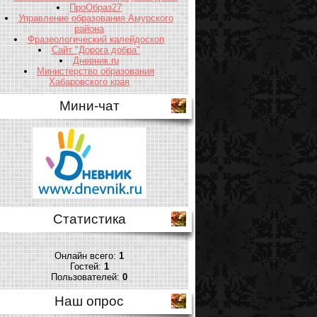
ПроОбраз27
Управление образования Амурского
района
Фразеологический калейдоскоп
Сайт "Дорога добра"
Дневник.ru
Министерство образования
Хабаровского края
Мини-чат
Статистика
Онлайн всего:
1
Гостей:
1
Пользователей:
0
Наш опрос