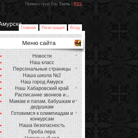
Приветствую Вас
Гость
|
RSS
Амурска
Главная
Регистрация
Вход
Меню сайта
Новости
Наш класс
Персональные страницы
Наша школа №2
Наш город Амурск
Наш Хабаровский край
Расписание звонков и...
Мамам и папам, бабушкам и
дедушкам
Готовимся к олимпиадам и
конкурсам
Наша безопасность
Проба пера