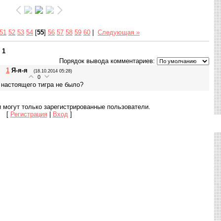
51
52
53
54
[
55
]
56
57
58
59
60
|
Следующая »
:
1
Порядок вывода комментариев:
1
Я-я-я
(18.10.2014 05:28)
0
 настоящего тигра не было?
 могут только зарегистрированные пользователи.
[
Регистрация
|
Вход
]