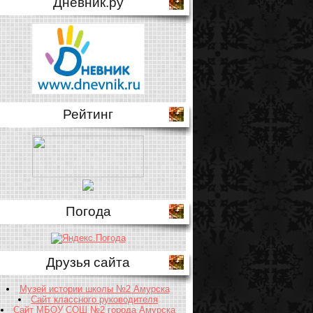
Дневник.ру
Рейтинг
Погода
Друзья сайта
Музей истории школы №2 Амурска
Сайт классного руководителя
Сайт МБОУ СОШ №2 города Амурска