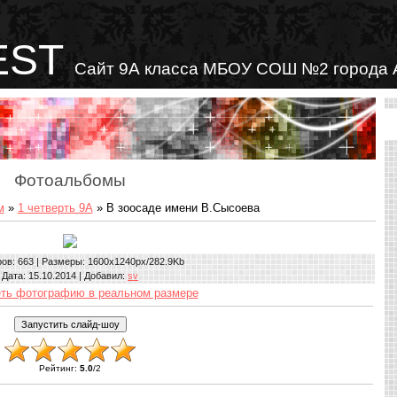
EST
Сайт 9А класса МБОУ СОШ №2 города 
Фотоальбомы
м
»
1 четверть 9А
» В зоосаде имени В.Сысоева
ров
: 663 |
Размеры
: 1600x1240px/282.9Kb
Дата
: 15.10.2014 |
Добавил
:
sv
ть фотографию в реальном размере
Рейтинг
:
5.0
/
2