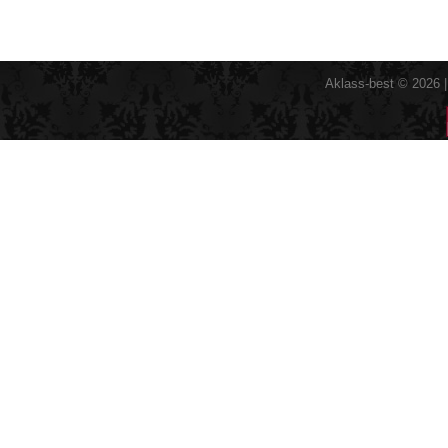
Aklass-best © 2026