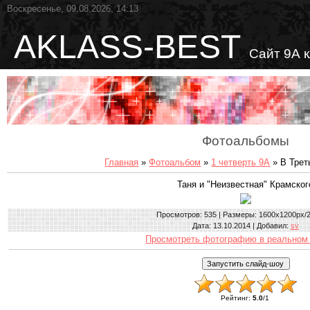
Воскресенье, 09.08.2026, 14:13
AKLASS-BEST
Сайт 9А 
Фотоальбомы
Главная
»
Фотоальбом
»
1 четверть 9А
» В Трет
Таня и "Неизвестная" Крамског
Просмотров
: 535 |
Размеры
: 1600x1200px/
Дата
: 13.10.2014 |
Добавил
:
sv
Просмотреть фотографию в реальном
Рейтинг
:
5.0
/
1