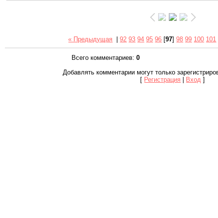
« Предыдущая
|
92
93
94
95
96
[
97
]
98
99
100
101
Всего комментариев
:
0
Добавлять комментарии могут только зарегистриро
[
Регистрация
|
Вход
]