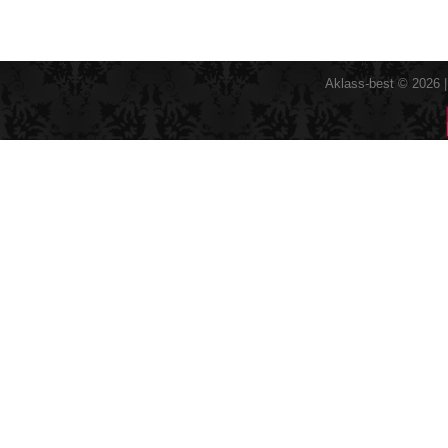
Aklass-best © 2026