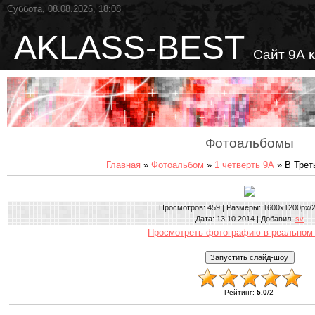
Суббота, 08.08.2026, 18:08
AKLASS-BEST
Сайт 9А 
Фотоальбомы
Главная
»
Фотоальбом
»
1 четверть 9А
» В Трет
Просмотров
: 459 |
Размеры
: 1600x1200px/
Дата
: 13.10.2014 |
Добавил
:
sv
Просмотреть фотографию в реальном
Рейтинг
:
5.0
/
2