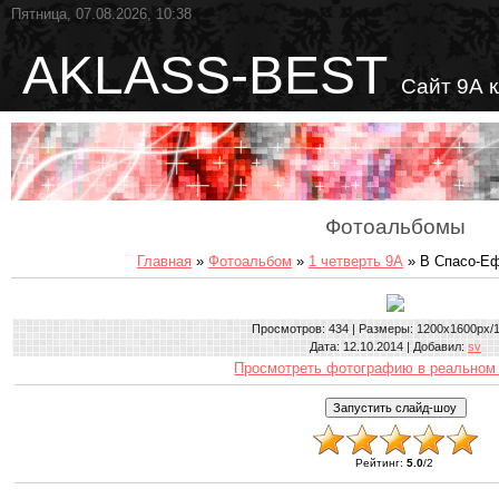
Пятница, 07.08.2026, 10:38
AKLASS-BEST
Сайт 9А 
Фотоальбомы
Главная
»
Фотоальбом
»
1 четверть 9А
» В Спасо-Е
Просмотров
: 434 |
Размеры
: 1200x1600px/
Дата
: 12.10.2014 |
Добавил
:
sv
Просмотреть фотографию в реальном
Рейтинг
:
5.0
/
2