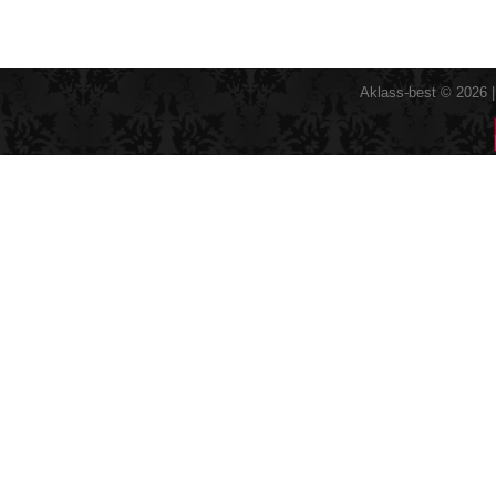
Aklass-best © 2026