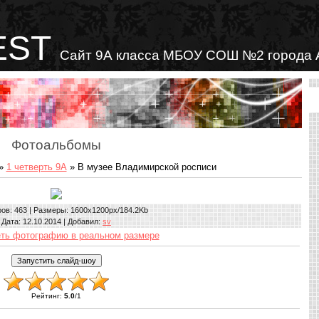
EST
Сайт 9А класса МБОУ СОШ №2 города 
Фотоальбомы
»
1 четверть 9А
» В музее Владимирской росписи
ров
: 463 |
Размеры
: 1600x1200px/184.2Kb
Дата
: 12.10.2014 |
Добавил
:
sv
ть фотографию в реальном размере
Рейтинг
:
5.0
/
1