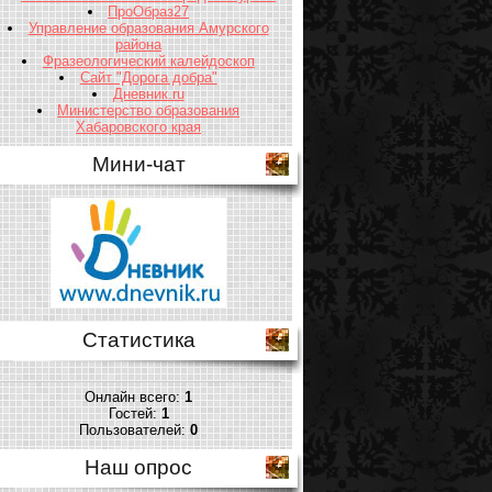
ПроОбраз27
Управление образования Амурского
района
Фразеологический калейдоскоп
Сайт "Дорога добра"
Дневник.ru
Министерство образования
Хабаровского края
Мини-чат
Статистика
Онлайн всего:
1
Гостей:
1
Пользователей:
0
Наш опрос