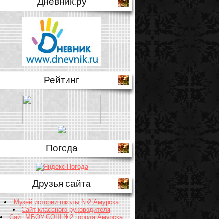
Дневник.ру
Рейтинг
Погода
Друзья сайта
Музей истории школы №2 Амурска
Сайт классного руководителя
Сайт МБОУ СОШ №2 города Амурска