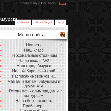
Приветствую Вас
Гость
|
RSS
Амурска
Главная
Регистрация
Вход
Меню сайта
Новости
Наш класс
Персональные страницы
Наша школа №2
Наш город Амурск
Наш Хабаровский край
Расписание звонков и...
Мамам и папам, бабушкам и
дедушкам
Готовимся к олимпиадам и
конкурсам
Наша безопасность
Проба пера