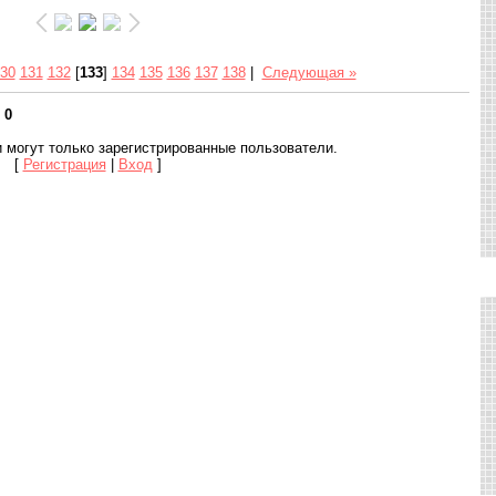
30
131
132
[
133
]
134
135
136
137
138
|
Следующая »
:
0
 могут только зарегистрированные пользователи.
[
Регистрация
|
Вход
]