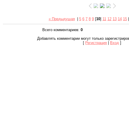
« Предыдущая
|
5
6
7
8
9
[
10
]
11
12
13
14
15
Всего комментариев
:
0
Добавлять комментарии могут только зарегистриро
[
Регистрация
|
Вход
]