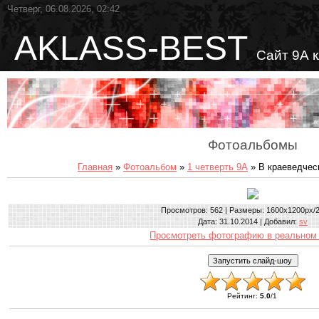
Четверг, 06.08.2026, 02:42
AKLASS-BEST
Сайт 9А 
Фотоальбомы
Главная
»
Фотоальбом
»
1 четверть 9А
» В краеведчес
Просмотров
: 562 |
Размеры
: 1600x1200px/
Дата
: 31.10.2014 |
Добавил
:
sv
Просмотреть фотографию в реальном
Рейтинг
:
5.0
/
1