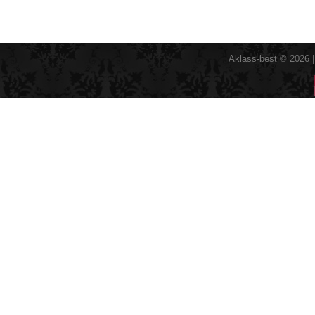
Aklass-best © 2026