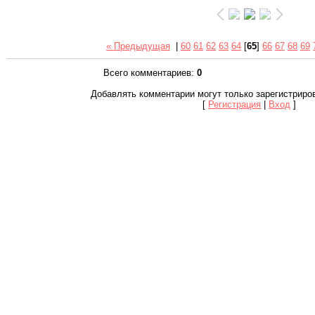
« Предыдущая
|
60
61
62
63
64
[
65
]
66
67
68
69
Всего комментариев
:
0
Добавлять комментарии могут только зарегистриро
[
Регистрация
|
Вход
]