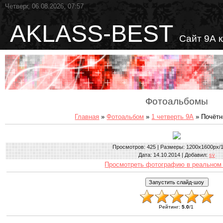
Четверг, 06.08.2026, 07:57
AKLASS-BEST
Сайт 9А 
Фотоальбомы
Главная
»
Фотоальбом
»
1 четверть 9А
» Почётн
Просмотров
: 425 |
Размеры
: 1200x1600px/
Дата
: 14.10.2014 |
Добавил
:
sv
Просмотреть фотографию в реальном
Рейтинг
:
5.0
/
1