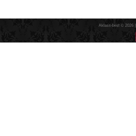
Aklass-best © 2026