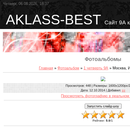
Четверг, 06.08.2026, 18:37
AKLASS-BEST
Сайт 9А 
Фотоальбомы
Главная
»
Фотоальбом
»
1 четверть 9А
» Москва, 
Просмотров
: 448 |
Размеры
: 1600x1200px/
Дата
: 12.10.2014 |
Добавил
:
sv
Просмотреть фотографию в реальном
Рейтинг
:
5.0
/
1