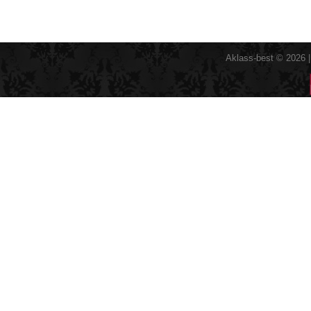
Aklass-best © 2026