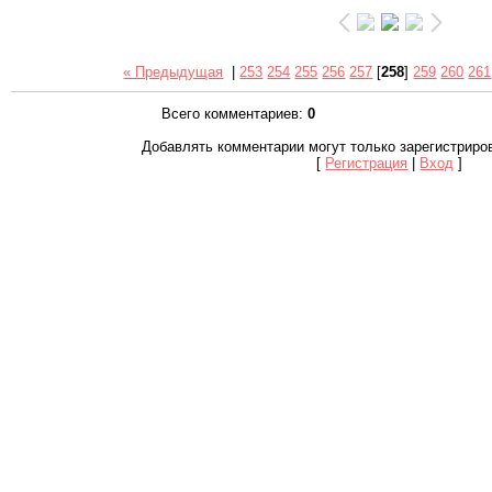
« Предыдущая
|
253
254
255
256
257
[
258
]
259
260
261
Всего комментариев
:
0
Добавлять комментарии могут только зарегистриро
[
Регистрация
|
Вход
]