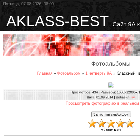
Пятница, 07.08.2026, 08:00
AKLASS-BEST
Сайт 9А 
Фотоальбомы
Главная
»
Фотоальбом
»
1 четверть 9А
» Классный ча
Просмотров
: 434 |
Размеры
: 1600x1200px/
Дата
: 01.09.2014 |
Добавил
:
sv
Просмотреть фотографию в реальном
Рейтинг
:
5.0
/
1