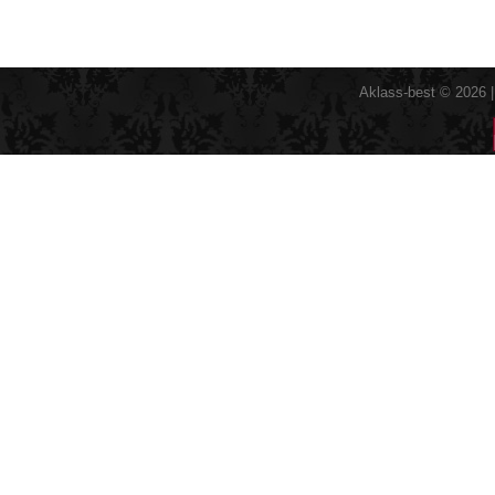
Aklass-best © 2026