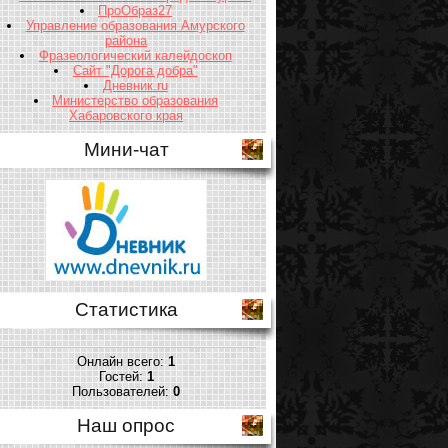
ПроОбраз27
Управление образования Амурского
района
Фразеологический калейдоскоп
Сайт "Дорога добра"
Дневник.ru
Министерство образования
Хабаровского края
Мини-чат
Статистика
Онлайн всего:
1
Гостей:
1
Пользователей:
0
Наш опрос