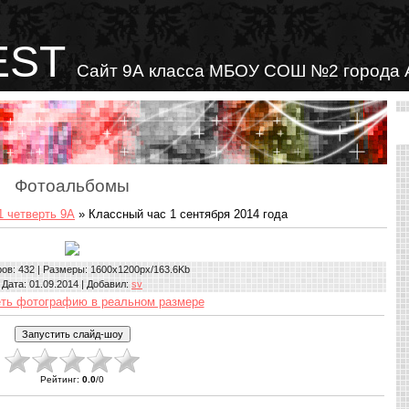
EST
Сайт 9А класса МБОУ СОШ №2 города 
Фотоальбомы
1 четверть 9А
» Классный час 1 сентября 2014 года
ров
: 432 |
Размеры
: 1600x1200px/163.6Kb
Дата
: 01.09.2014 |
Добавил
:
sv
ть фотографию в реальном размере
Рейтинг
:
0.0
/
0