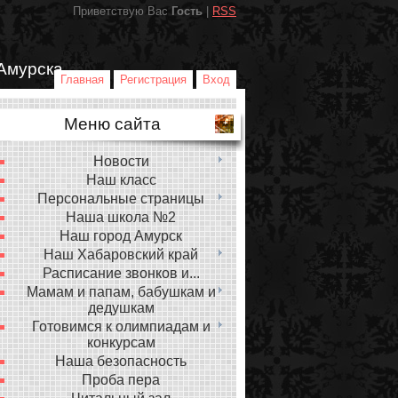
Приветствую Вас
Гость
|
RSS
Амурска
Главная
Регистрация
Вход
Меню сайта
Новости
Наш класс
Персональные страницы
Наша школа №2
Наш город Амурск
Наш Хабаровский край
Расписание звонков и...
Мамам и папам, бабушкам и
дедушкам
Готовимся к олимпиадам и
конкурсам
Наша безопасность
Проба пера