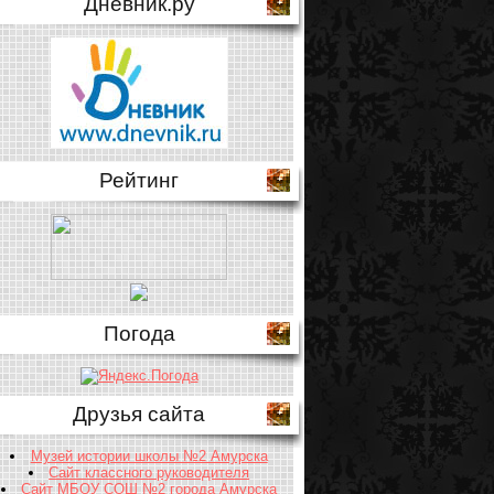
Дневник.ру
Рейтинг
Погода
Друзья сайта
Музей истории школы №2 Амурска
Сайт классного руководителя
Сайт МБОУ СОШ №2 города Амурска