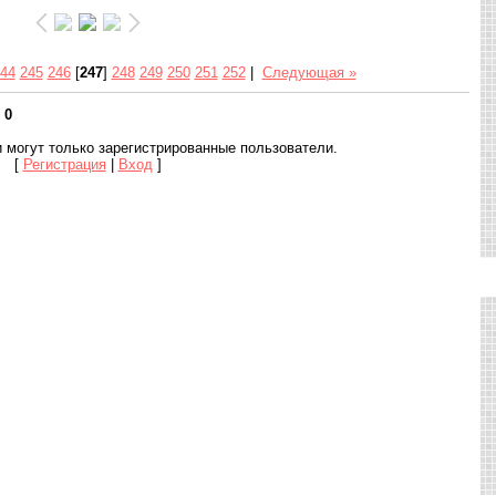
44
245
246
[
247
]
248
249
250
251
252
|
Следующая »
:
0
 могут только зарегистрированные пользователи.
[
Регистрация
|
Вход
]