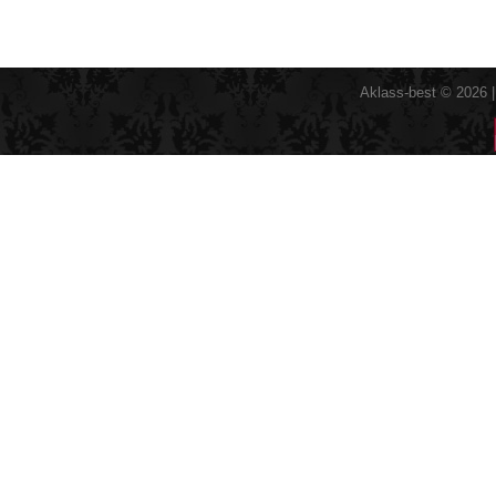
Aklass-best © 2026