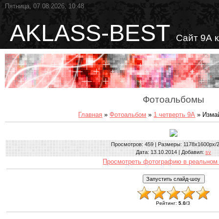
Пятница, 07.08.2026, 10:48
AKLASS-BEST
Сайт 9А 
Фотоальбомы
Главная
»
Фотоальбом
»
1 четверть 9А
» Изма
Просмотров
: 459 |
Размеры
: 1178x1600px/
Дата
: 13.10.2014 |
Добавил
:
sv
Просмотреть фотографию в реальном
Рейтинг
:
5.0
/
3