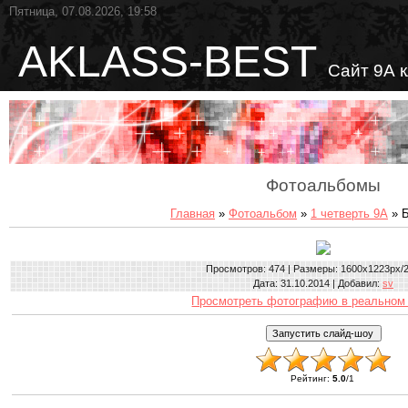
Пятница, 07.08.2026, 19:58
AKLASS-BEST
Сайт 9А 
Фотоальбомы
Главная
»
Фотоальбом
»
1 четверть 9А
» Б
Просмотров
: 474 |
Размеры
: 1600x1223px/
Дата
: 31.10.2014 |
Добавил
:
sv
Просмотреть фотографию в реальном
Рейтинг
:
5.0
/
1