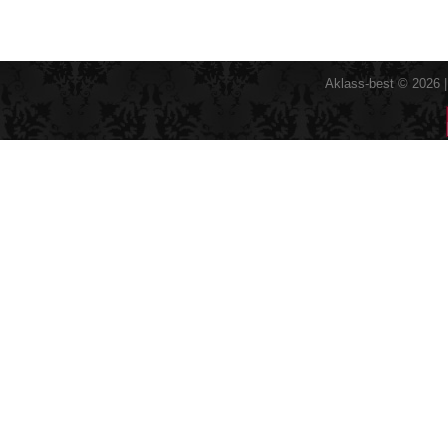
Aklass-best © 2026