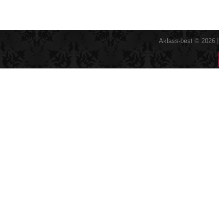
Aklass-best © 2026