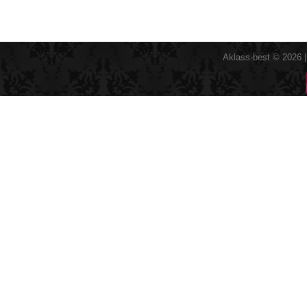
Aklass-best © 2026