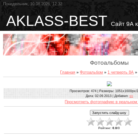
Понедельник, 10.08.2026, 12:32
AKLASS-BEST
Сайт 9А 
Фотоальбомы
Главная
»
Фотоальбом
»
1 четверть 8А
»
Просмотров
: 474 |
Размеры
: 1051x1600px/
Дата
: 02.09.2013 |
Добавил
:
sv
Просмотреть фотографию в реальном
Рейтинг
:
0.0
/
0