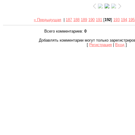
« Предыдущая
|
187
188
189
190
191
[
192
]
193
194
195
Всего комментариев
:
0
Добавлять комментарии могут только зарегистриро
[
Регистрация
|
Вход
]