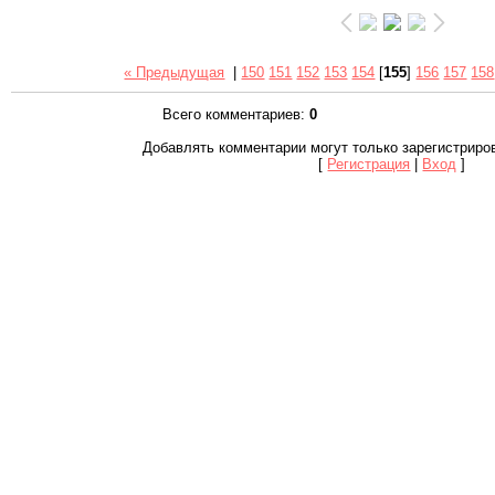
« Предыдущая
|
150
151
152
153
154
[
155
]
156
157
158
Всего комментариев
:
0
Добавлять комментарии могут только зарегистриро
[
Регистрация
|
Вход
]