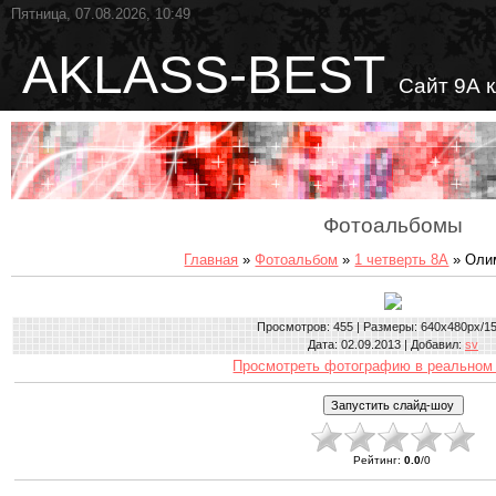
Пятница, 07.08.2026, 10:49
AKLASS-BEST
Сайт 9А 
Фотоальбомы
Главная
»
Фотоальбом
»
1 четверть 8А
» Оли
Просмотров
: 455 |
Размеры
: 640x480px/1
Дата
: 02.09.2013 |
Добавил
:
sv
Просмотреть фотографию в реальном
Рейтинг
:
0.0
/
0