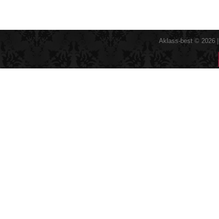
Aklass-best © 2026