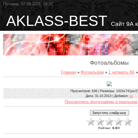
Пятница, 07.08.2026, 16:02
AKLASS-BEST
Сайт 9А 
Фотоальбомы
Главная
»
Фотоальбом
»
1 четверть 8А
»
Просмотров
: 636 |
Размеры
: 1024x741px/2
Дата
: 31.10.2013 |
Добавил
:
sv
Просмотреть фотографию в реальном
Рейтинг
:
0.0
/
0