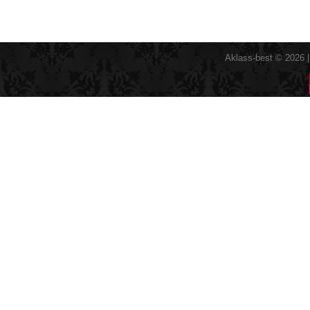
Aklass-best © 2026