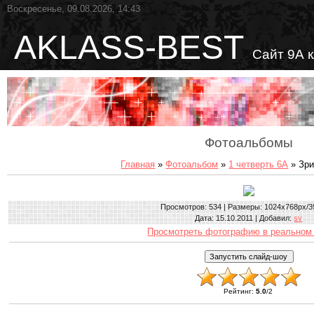
Воскресенье, 09.08.2026, 14:43
AKLASS-BEST
Сайт 9А 
Фотоальбомы
Главная
»
Фотоальбом
»
1 четверть 6А
» Зри
Просмотров
: 534 |
Размеры
: 1024x768px/3
Дата
: 15.10.2011 |
Добавил
:
sv
Просмотреть фотографию в реальном
Рейтинг
:
5.0
/
2