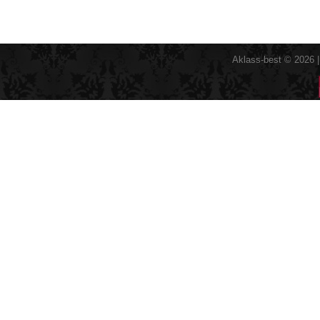
Aklass-best © 2026