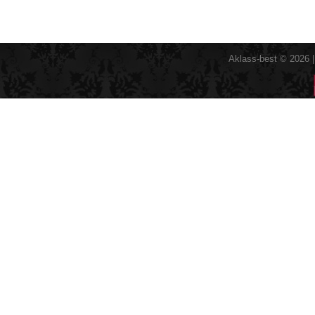
Aklass-best © 2026