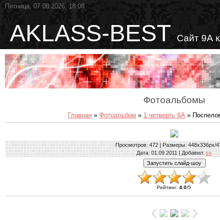
Пятница, 07.08.2026, 18:08
AKLASS-BEST
Сайт 9А 
Фотоальбомы
Главная
»
Фотоальбом
»
1 четверть 6А
» Поспелов
Просмотров
: 472 |
Размеры
: 448x336px/4
Дата
: 01.09.2011 |
Добавил
:
sv
Рейтинг
:
4.0
/
5