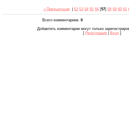
« Предыдущая
|
52
53
54
55
56
[
57
]
58
59
60
61
Всего комментариев
:
0
Добавлять комментарии могут только зарегистриро
[
Регистрация
|
Вход
]