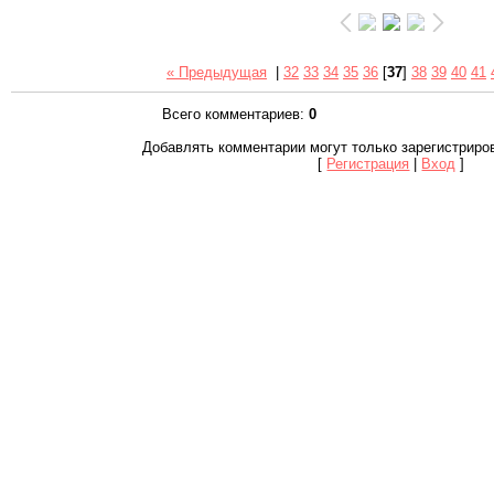
« Предыдущая
|
32
33
34
35
36
[
37
]
38
39
40
41
Всего комментариев
:
0
Добавлять комментарии могут только зарегистриро
[
Регистрация
|
Вход
]