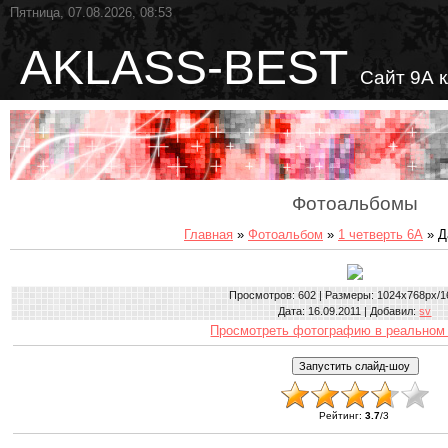
Пятница, 07.08.2026, 08:53
AKLASS-BEST
Сайт 9А 
Фотоальбомы
Главная
»
Фотоальбом
»
1 четверть 6А
» Д
Просмотров
: 602 |
Размеры
: 1024x768px/1
Дата
: 16.09.2011 |
Добавил
:
sv
Просмотреть фотографию в реальном
Рейтинг
:
3.7
/
3