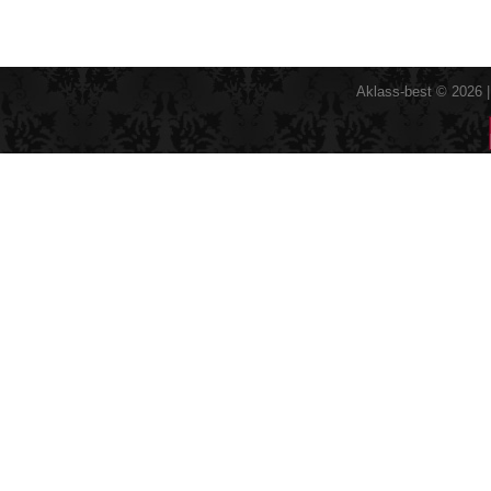
Aklass-best © 2026