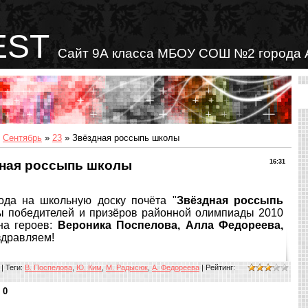
EST
Сайт 9А класса МБОУ СОШ №2 города 
Сентябрь
»
23
» Звёздная россыпь школы
ная россыпь школы
16:31
ода на школьную доску почёта "
Звёздная россыпь
ты победителей и призёров районной олимпиады 2010
на героев:
Вероника Поспелова, Алла Федореева,
здравляем!
|
Теги
:
В. Поспелова
,
Ю. Ким
,
М. Радысюк
,
А. Федореева
|
Рейтинг
:
:
0