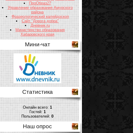
ПроОбраз27
Управление образования Амурского
района
Фразеологический калейдоскоп
Сайт "Дорога добра"
Дневник.ru
Министерство образования
Хабаровского края
Мини-чат
Статистика
Онлайн всего:
1
Гостей:
1
Пользователей:
0
Наш опрос