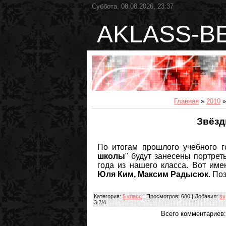
Суббота, 08.08.2026, 23:37
AKLASS-B
Главная
»
2010
»
Звёзд
По итогам прошлого учебного г
школы
" будут занесены портре
года из нашего класса. Вот име
Юля Ким, Максим Радысюк
. По
Категория
:
5 класс
|
Просмотров
: 680 |
Добавил
:
sv
3.2
/
4
Всего комментариев