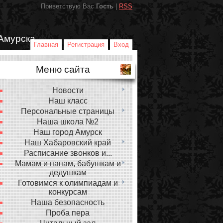
Приветствую Вас
Гость
|
RSS
Амурска
Главная
Регистрация
Вход
Меню сайта
Новости
Наш класс
Персональные страницы
Наша школа №2
Наш город Амурск
Наш Хабаровский край
Расписание звонков и...
Мамам и папам, бабушкам и
дедушкам
Готовимся к олимпиадам и
конкурсам
Наша безопасность
Проба пера