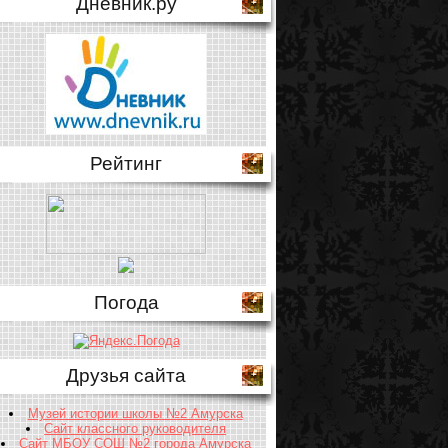
Дневник.ру
Рейтинг
Погода
Друзья сайта
Музей истории школы №2 Амурска
Сайт классного руководителя
Сайт МБОУ СОШ №2 города Амурска