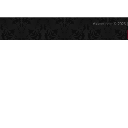
Aklass-best © 2026