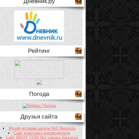
Дневник.ру
Рейтинг
Погода
Друзья сайта
Музей истории школы №2 Амурска
Сайт классного руководителя
Сайт МБОУ СОШ №2 города Амурска