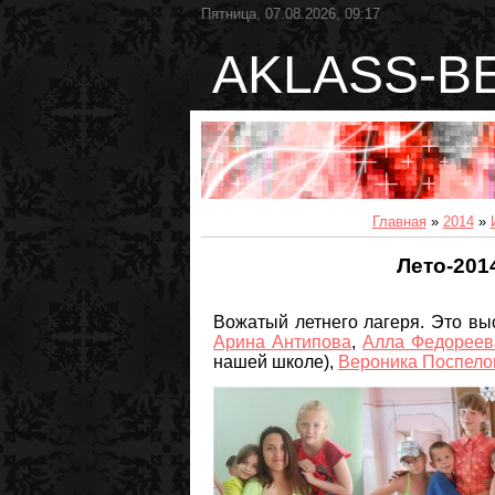
Пятница, 07.08.2026, 09:17
AKLASS-B
Главная
»
2014
»
Лето-201
Вожатый летнего лагеря. Это в
Арина Антипова
,
Алла Федореев
нашей школе),
Вероника Поспело