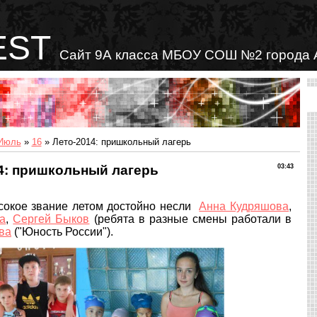
EST
Сайт 9А класса МБОУ СОШ №2 города 
Июль
»
16
» Лето-2014: пришкольный лагерь
4: пришкольный лагерь
03:43
ысокое звание летом достойно несли
Анна Кудряшова
,
а
,
Сергей Быков
(ребята в разные смены работали в
ва
("Юность России").