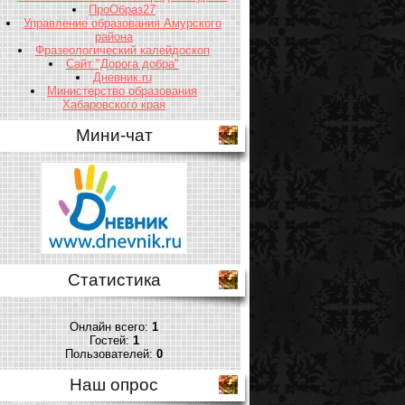
ПроОбраз27
Управление образования Амурского
района
Фразеологический калейдоскоп
Сайт "Дорога добра"
Дневник.ru
Министерство образования
Хабаровского края
Мини-чат
Статистика
Онлайн всего:
1
Гостей:
1
Пользователей:
0
Наш опрос