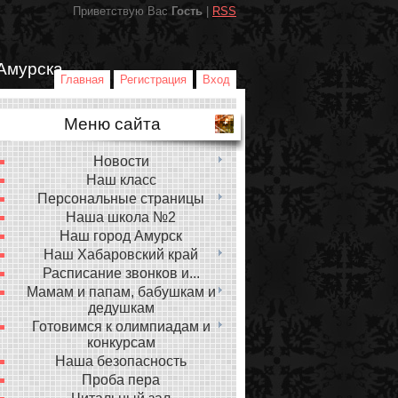
Приветствую Вас
Гость
|
RSS
Амурска
Главная
Регистрация
Вход
Меню сайта
Новости
Наш класс
Персональные страницы
Наша школа №2
Наш город Амурск
Наш Хабаровский край
Расписание звонков и...
Мамам и папам, бабушкам и
дедушкам
Готовимся к олимпиадам и
конкурсам
Наша безопасность
Проба пера