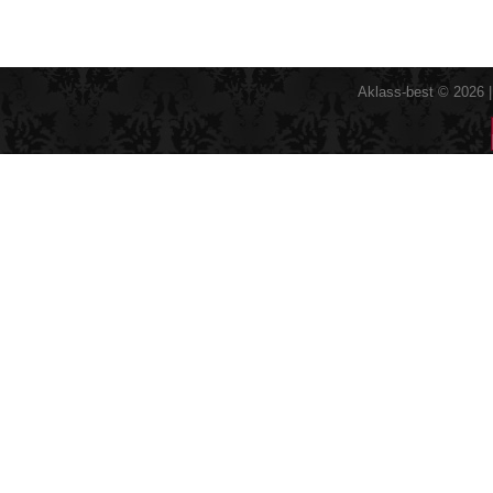
Aklass-best © 2026