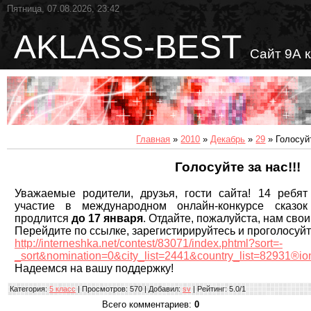
Пятница, 07.08.2026, 23:42
AKLASS-BEST
Сайт 9А 
Главная
»
2010
»
Декабрь
»
29
» Голосуйт
Голосуйте за нас!!!
Уважаемые родители, друзья, гости сайта! 14 ребя
участие в международном онлайн-конкурсе сказ
продлится
до 17 января
. Отдайте, пожалуйста, нам свои
Перейдите по ссылке, зарегистирируйтесь и проголосуйт
http://interneshka.net/contest/83071/index.phtml?sort=-
_sort&nomination=0&city_list=2441&country_list=82931®i
Надеемся на вашу поддержку!
Категория
:
5 класс
|
Просмотров
: 570 |
Добавил
:
sv
|
Рейтинг
:
5.0
/
1
Всего комментариев
:
0