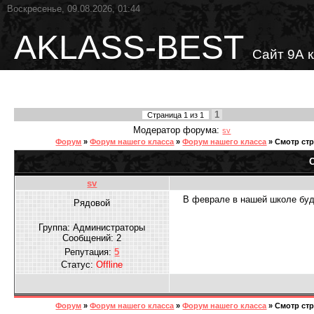
Воскресенье, 09.08.2026, 01:44
AKLASS-BEST
Сайт 9А 
1
Страница
1
из
1
Модератор форума:
sv
Форум
»
Форум нашего класса
»
Форум нашего класса
»
Смотр стр
sv
В феврале в нашей школе буд
Рядовой
Группа: Администраторы
Сообщений:
2
Репутация:
5
Статус:
Offline
Форум
»
Форум нашего класса
»
Форум нашего класса
»
Смотр стр