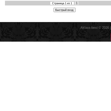
1
Страница
1
из
1
Aklass-best © 2026