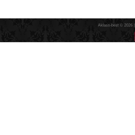
Aklass-best © 2026