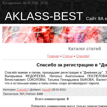
Воскресенье, 09.08.2026, 19:55
AKLASS-BEST
Сайт 9А 
Каталог статей
Главная
»
Статьи
»
Спасибо!
Спасибо за регистрацию в "Дн
Спасибо мамам и папам, прошедшим регистрацию в "Дневнике.ру".
Валерьевна ФЕДОРЕЕВА, Наталья Анатольевна ПОСПЕЛОВА
Вячеславович СОКОЛОВЫ, Татьяна Геннадьевна БЫКОВА, Валент
что и остальные мамы и папы очень скоро активизируют пароли.
Категория
:
Спасибо!
|
Добавил
:
ДашаМ
(28.04.2011)
Просмотров
:
717
|
Рейтинг
:
0.0
/
0
Всего комментариев
:
0
Добавлять комментарии могут только зарегистриро