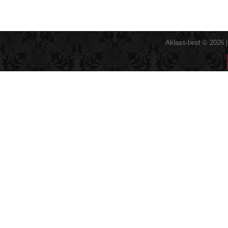
Aklass-best © 2026