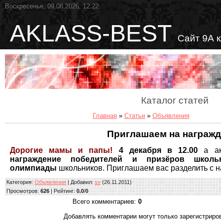
Воскресенье, 09.08.2026, 12:22
AKLASS-BEST
Сайт 9А 
Каталог статей
Главная
»
Статьи
»
Объявления
Приглашаем на награж
Дорогие мамы и папы!
4 декабря в 12.00
а а
награждение победителей и призёров школь
олимпиады
школьников. Приглашаем вас разделить с н
Категория
:
Объявления
|
Добавил
:
sv
(26.11.2011)
Просмотров
:
626
|
Рейтинг
:
0.0
/
0
Всего комментариев
:
0
Добавлять комментарии могут только зарегистриро