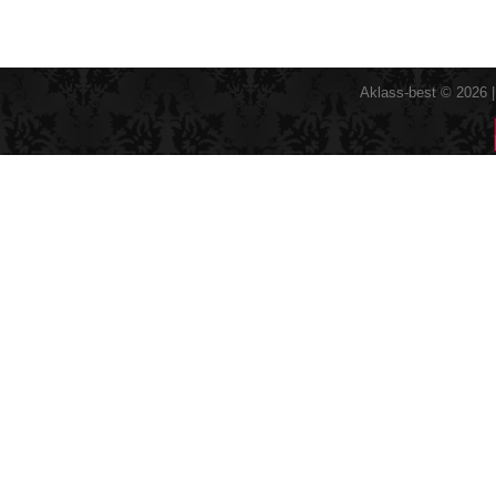
Aklass-best © 2026