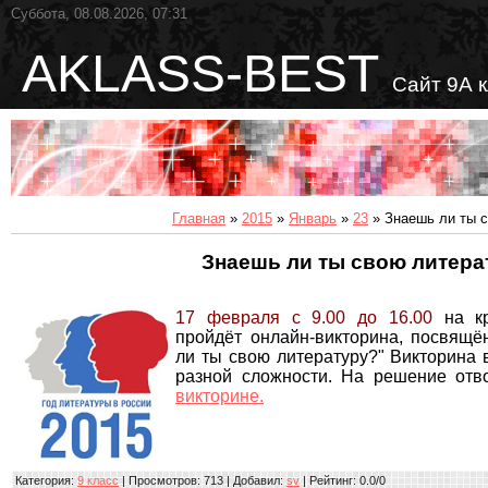
Суббота, 08.08.2026, 07:31
AKLASS-BEST
Сайт 9А 
Главная
»
2015
»
Январь
»
23
» Знаешь ли ты 
Знаешь ли ты свою литера
17 февраля
с 9.00 до 16.00
на кр
пройдёт онлайн-викторина, посвящё
ли ты свою литературу?" Викторина 
разной сложности. На решение отв
викторине.
Категория
:
9 класс
|
Просмотров
: 713 |
Добавил
:
sv
|
Рейтинг
:
0.0
/
0