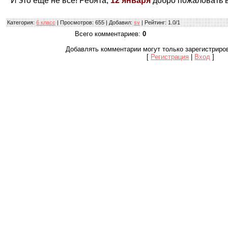
И это ещё не всё! Ребята,
12 января
добро пожаловать в
Категория
:
6 класс
|
Просмотров
: 655 |
Добавил
:
sv
|
Рейтинг
:
1.0
/
1
Всего комментариев
:
0
Добавлять комментарии могут только зарегистриро
[
Регистрация
|
Вход
]