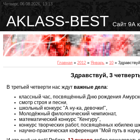
Четверг, 06.08.2026, 13:13
AKLASS-BEST
Сайт 9А 
Главная
»
2012
»
Январь
»
10
» Здравствуй
Здравствуй, 3 четверт
В третьей четверти нас ждут
важные дела
:
классный час, посвящённый Дню рождения Амурско
смотр строя и песни
,
школьный конкурс "А ну-ка, девочки!",
Молодёжный филологический чемпионат,
математический конкурс "Кенгуру",
конкурс творческих работ, посвящённых юбилею ш
научно-практическая коференция "Мой путь в науку