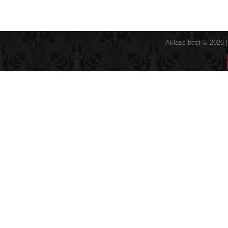
Aklass-best © 2026