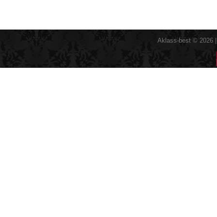
Aklass-best © 2026