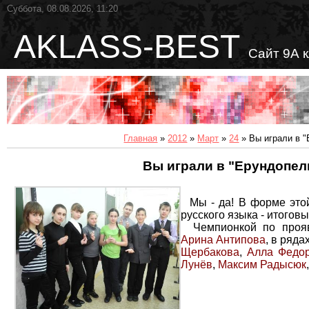
Суббота, 08.08.2026, 11:20
AKLASS-BEST
Сайт 9А 
Главная
»
2012
»
Март
»
24
» Вы играли в 
Вы играли в "Ерундопел
Мы - да! В форме это
русского языка - итоговы
Чемпионкой по проявл
Арина Антипова
, в ряда
Щербакова
,
Алла Федо
Лунёв
,
Максим Радысюк