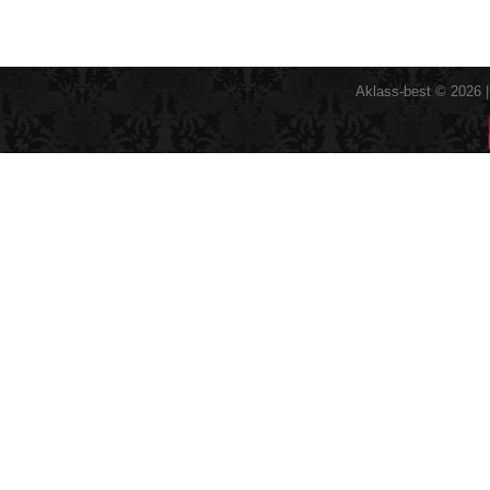
Aklass-best © 2026