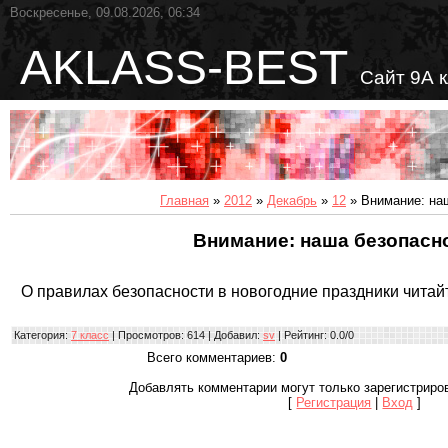
Воскресенье, 09.08.2026, 06:34
AKLASS-BEST
Сайт 9А 
Главная
»
2012
»
Декабрь
»
12
» Внимание: наш
Внимание: наша безопасн
О правилах безопасности в новогодние праздники чита
Категория
:
7 класс
|
Просмотров
: 614 |
Добавил
:
sv
|
Рейтинг
:
0.0
/
0
Всего комментариев
:
0
Добавлять комментарии могут только зарегистриро
[
Регистрация
|
Вход
]