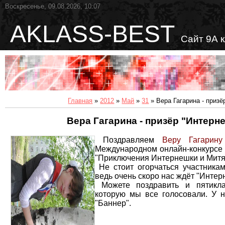
Воскресенье, 09.08.2026, 10:07
AKLASS-BEST
Сайт 9А 
Главная
»
2012
»
Май
»
31
» Вера Гагарина - призё
Вера Гагарина - призёр "Интерн
Поздравляем
Веру Гагарину
Международном онлайн-конкурсе 
"Приключения Интернешки и Митя
Не стоит огорчаться участникам
ведь очень скоро нас ждёт "Интер
Можете поздравить и пятикл
которую мы все голосовали. У 
"Баннер".