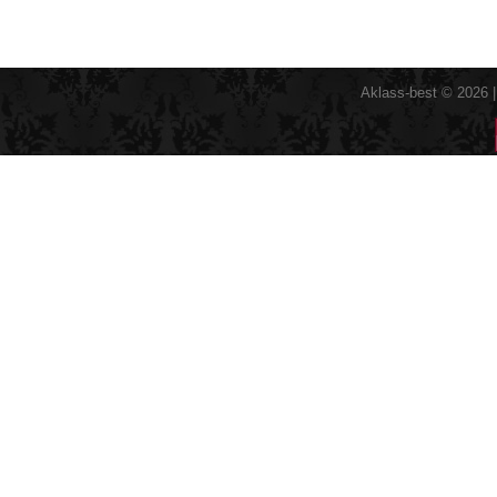
Aklass-best © 2026