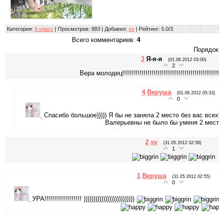
Категория
:
6 класс
|
Просмотров
: 883 |
Добавил
:
sv
|
Рейтинг
:
5.0
/
3
Всего комментариев
:
4
Порядок
3
Я-я-я
(01.06.2012 03:00)
2
Вера молодец!!!!!!!!!!!!!!!!!!!!!!!!!!!!!!!!!!!!!!!!!!!!!!!!!!!
4
Веруша
(01.06.2012 05:33)
0
Спасибо большое))))) Я бы не заняла 2 место без вас все
Валерьевны не было бы уменя 2 мес
2
sv
(31.05.2012 02:58)
1
1
Веруша
(31.05.2012 02:55)
0
УРА!!!!!!!!!!!!!!!!!!! ))))))))))))))))))))))))))