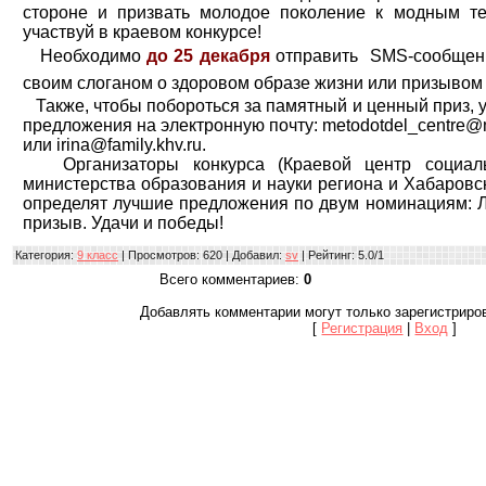
стороне и призвать молодое поколение к модным т
участвуй в краевом конкурсе!
Необходимо
до 25 декабря
отправить
SMS-сообщение
своим слоганом о здоровом образе жизни или призывом к
Также, чтобы побороться за памятный и ценный приз, у
предложения на электронную почту: metodotdel_centre@m
или irina@family.khv.ru.
Организаторы конкурса (Краевой центр социаль
министерства образования и науки региона и Хабаро
определят лучшие предложения по двум номинациям: Л
призыв. Удачи и победы!
Категория
:
9 класс
|
Просмотров
: 620 |
Добавил
:
sv
|
Рейтинг
:
5.0
/
1
Всего комментариев
:
0
Добавлять комментарии могут только зарегистриро
[
Регистрация
|
Вход
]