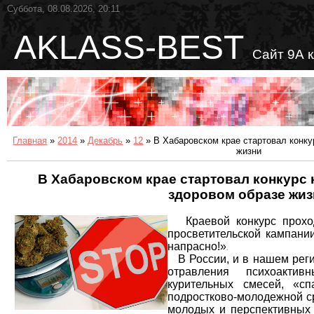
Суббота, 08.08.2026, 20:11
AKLASS-BEST
Сайт 9А 
Главная
»
2014
»
Декабрь
»
12
» В Хабаровском крае стартовал конку
жизни
В Хабаровском крае стартовал конкурс 
здоровом образе жиз
Краевой конкурс проход
просветительской кампани
напрасно!»
.
В России, и в нашем регио
отравления психоакти
курительных смесей, «сп
подростково-молодежной ср
молодых и перспективных 