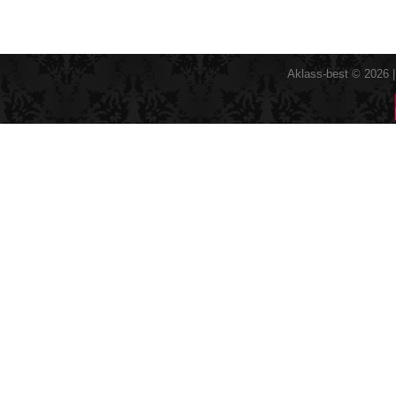
Aklass-best © 2026