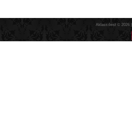
Aklass-best © 2026