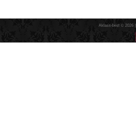
Aklass-best © 2026