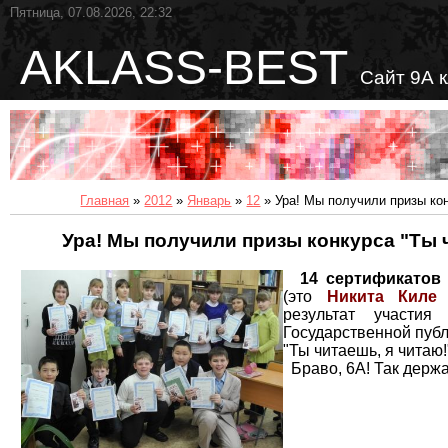
Пятница, 07.08.2026, 22:32
AKLASS-BEST
Сайт 9А 
Главная
»
2012
»
Январь
»
12
» Ура! Мы получили призы кон
Ура! Мы получили призы конкурса "Ты ч
14 сертификатов 
(это
Никита Кил
результат участия
Государственной пуб
"Ты читаешь, я читаю!
Браво, 6А! Так держа