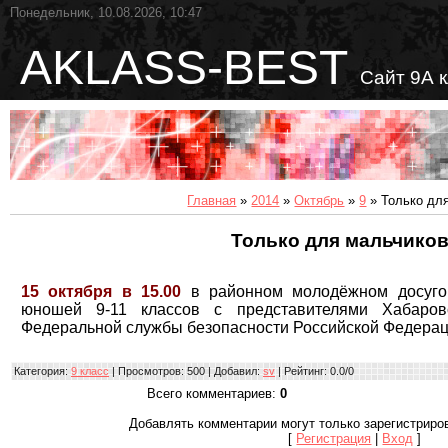
Понедельник, 10.08.2026, 10:47
AKLASS-BEST
Сайт 9А 
Главная
»
2014
»
Октябрь
»
9
» Только для
Только для мальчиков
15 октября в 15.00
в районном молодёжном досугов
юношей 9-11 классов с представителями Хабаровс
Федеральной службы безопасности Российской Федера
Категория
:
9 класс
|
Просмотров
: 500 |
Добавил
:
sv
|
Рейтинг
:
0.0
/
0
Всего комментариев
:
0
Добавлять комментарии могут только зарегистриро
[
Регистрация
|
Вход
]