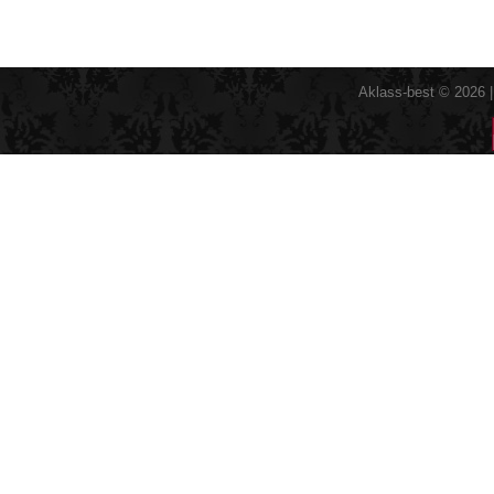
Aklass-best © 2026