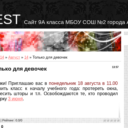
EST
Сайт 9А класса МБОУ СОШ №2 города 
14
»
Август
»
14
» Только для девочек
лько для девочек
13:57
ки! Приглашаю вас в
понедельник
18 августа
в 11.00
ить класс к началу учебного года: протереть окна,
есить шторы и т.п. Освобождаются те, кто проводил
орку
3 июня
.
|
Рейтинг
:
0.0
/
0
:
0