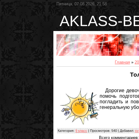
Пятница, 07.08.2026, 21:58
AKLASS-B
Главная
»
20
То
Дорогие девоч
помочь подготов
погладить и пов
генеральную уб
Категория
:
9 класс
|
Просмотров
: 540 |
Добавил
:
sv
Всего комментариев