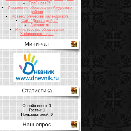
ПроОбраз27
Управление образования Амурского
района
Фразеологический калейдоскоп
Сайт "Дорога добра"
Дневник.ru
Министерство образования
Хабаровского края
Мини-чат
Статистика
Онлайн всего:
1
Гостей:
1
Пользователей:
0
Наш опрос