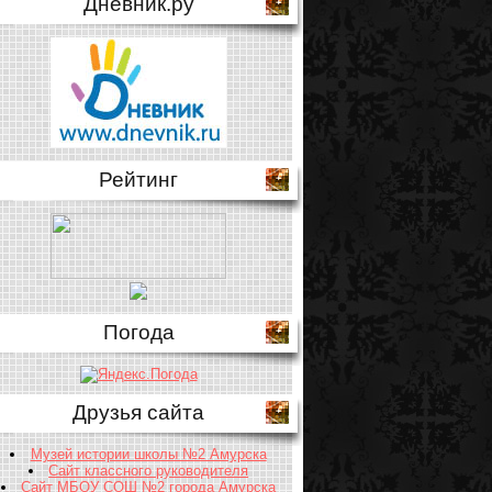
Дневник.ру
Рейтинг
Погода
Друзья сайта
Музей истории школы №2 Амурска
Сайт классного руководителя
Сайт МБОУ СОШ №2 города Амурска