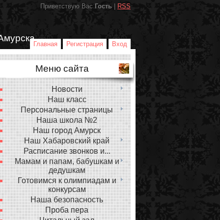
Приветствую Вас
Гость
|
RSS
Амурска
Главная
Регистрация
Вход
Меню сайта
Новости
Наш класс
Персональные страницы
Наша школа №2
Наш город Амурск
Наш Хабаровский край
Расписание звонков и...
Мамам и папам, бабушкам и
дедушкам
Готовимся к олимпиадам и
конкурсам
Наша безопасность
Проба пера