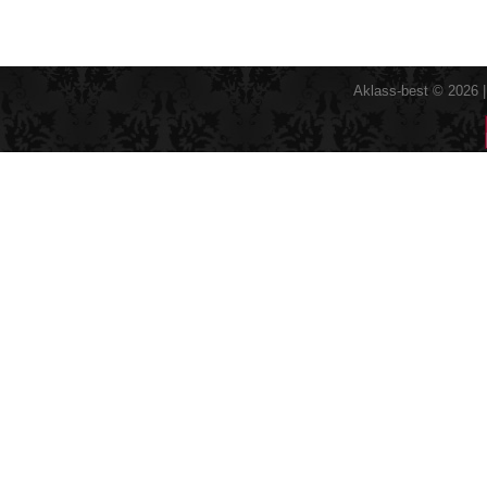
Aklass-best © 2026