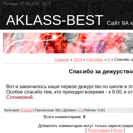
Пятница, 07.08.2026, 16:27
AKLASS-BEST
Сайт 9А 
Главная
»
2014
»
Сентябрь
»
6
» Спасибо з
Спасибо за дежурство
Вот и закончилось наше первое дежурство по школе в эт
Особое спасибо тем, кто приходил вовремя - к 8.00, и 
Сотниковой
.
Категория
:
9 класс
|
Просмотров
: 681 |
Добавил
:
sv
|
Рейтинг
:
5.0
/
1
Всего комментариев
:
0
Добавлять комментарии могут только зарегистриро
[
Регистрация
|
Вход
]