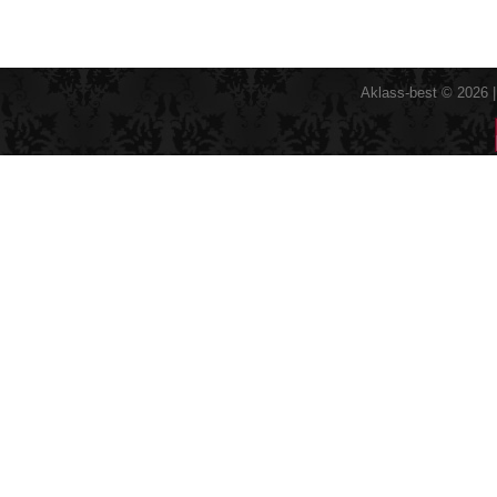
Aklass-best © 2026