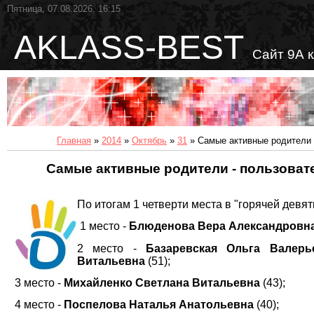
Пятница, 07.08.2026, 16:15
AKLASS-BEST
Сайт 9А 
Главная
»
2014
»
Октябрь
»
31
» Самые активные родители -
Самые активные родители - пользоват
По итогам 1 четверти места в "горячей девят
1 место -
Блюденова Вера Александровн
2 место -
Базаревская Ольга Валерь
Витальевна
(51);
3 место -
Михайленко Светлана Витальевна
(43);
4 место -
Поспелова Наталья Анатольевна
(40);