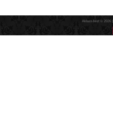
Aklass-best © 2026