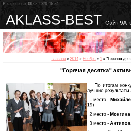
Воскресенье, 09.08.2026, 15:54
AKLASS-BEST
Сайт 9А 
Главная
»
2014
»
Ноябрь
»
1
» "Горячая дес
"Горячая десятка" актив
По итогам конкур
лучшие результаты 
1 место -
Михайле
19)
2 место -
Монгина
3 место -
Антипов