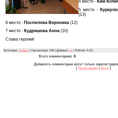
4 место -
Ким Юли
5 место -
Куркуло
(13)
6 место -
Поспелова Вероника
(12)
7 место -
Кудряшова Анна
(10)
Слава героям!
Категория
:
9 класс
|
Просмотров
: 538 |
Добавил
:
sv
|
Рейтинг
:
5.0
/
1
Всего комментариев
:
0
Добавлять комментарии могут только зарегистриро
[
Регистрация
|
Вход
]