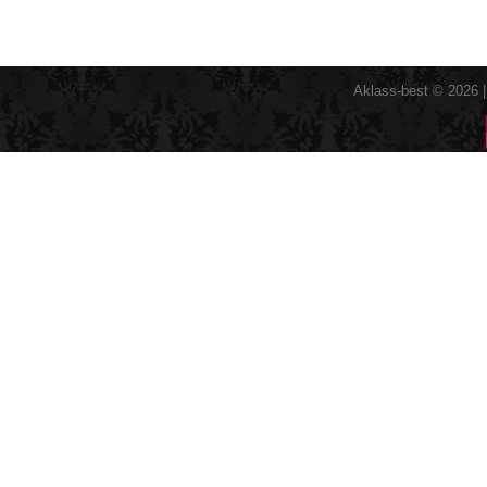
Aklass-best © 2026