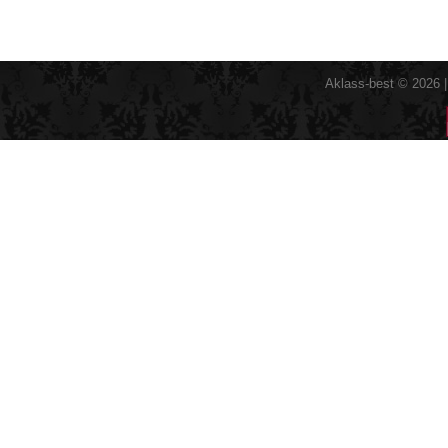
Aklass-best © 2026