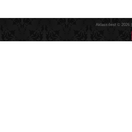
Aklass-best © 2026