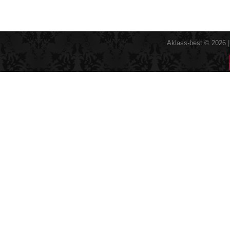
Aklass-best © 2026