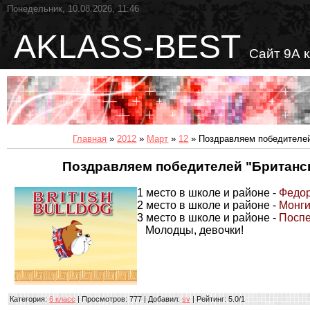
Понедельник, 10.08.2026, 11:46
AKLASS-BEST
Сайт 9А 
Главная
»
2012
»
Март
»
12
» Поздравляем победителей
Поздравляем победителей "Британск
1 место в школе и районе -
Федо
2 место в школе и районе -
Монг
3 место в школе и районе -
Поспе
Молодцы, девочки!
Категория
:
6 класс
|
Просмотров
: 777 |
Добавил
:
sv
|
Рейтинг
:
5.0
/
1