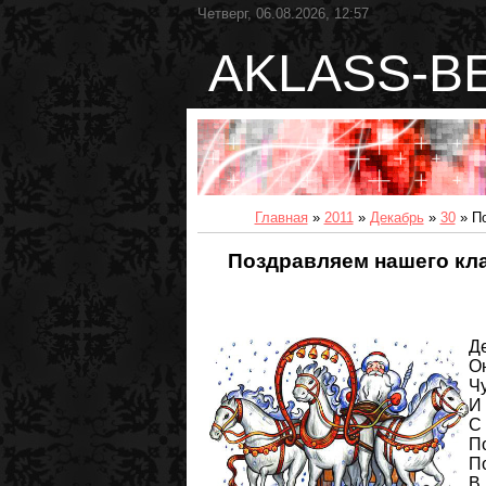
Четверг, 06.08.2026, 12:57
AKLASS-B
Главная
»
2011
»
Декабрь
»
30
» По
Поздравляем нашего кл
Де
Он
Чу
И 
С 
По
П
В