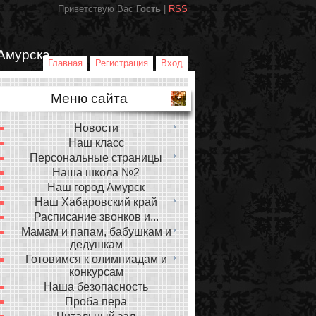
Приветствую Вас
Гость
|
RSS
Амурска
Главная
Регистрация
Вход
Меню сайта
Новости
Наш класс
Персональные страницы
Наша школа №2
Наш город Амурск
Наш Хабаровский край
Расписание звонков и...
Мамам и папам, бабушкам и
дедушкам
Готовимся к олимпиадам и
конкурсам
Наша безопасность
Проба пера