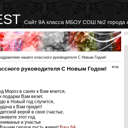
EST
Сайт 9А класса МБОУ СОШ №2 города 
здравляем нашего классного руководителя С Новым Годом!
ассного руководителя С Новым Годом!
07:01
д Мороз в санях к Вам мчится,
 подарки Вам везет.
до в Новый год случится,
удача к Вам придет!
детской верой в свое счастье,
живите этот год.
ониманье и участье
 Вашем сердце пусть живет!
Ваш 6А