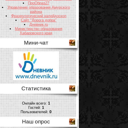
ПроОбраз27
Управление образования Амурского
района
Фразеологический калейдоскоп
Сайт "Дорога добра"
Дневник.ru
Министерство образования
Хабаровского края
Мини-чат
Статистика
Онлайн всего:
1
Гостей:
1
Пользователей:
0
Наш опрос