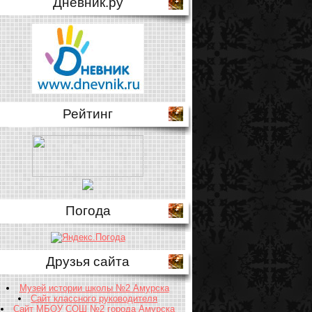
Дневник.ру
Рейтинг
Погода
Друзья сайта
Музей истории школы №2 Амурска
Сайт классного руководителя
Сайт МБОУ СОШ №2 города Амурска