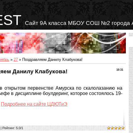
EST
Сайт 9А класса МБОУ СОШ №2 города 
оябрь
»
27
» Поздравляем Данилу Клабукова!
яем Данилу Клабукова!
10:31
 открытом первенстве Амурска по скалолазанию на
ефе в дисциплине боулдеринг, которое состоялось 19-
!
Подробнее на сайте ЦДЮТиЭ
|
Рейтинг
:
5.0
/
1