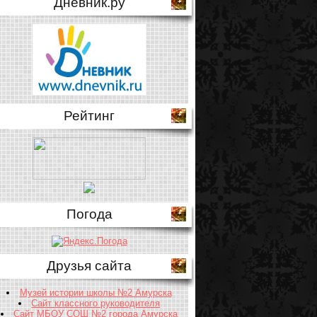
Дневник.ру
Рейтинг
Погода
Друзья сайта
Музей истории школы №2 Амурска
Сайт классного руководителя
Сайт МБОУ СОШ №2 города Амурска