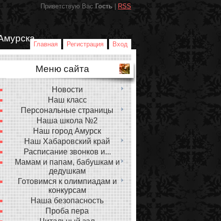
Приветствую Вас
Гость
|
RSS
Амурска
Главная
Регистрация
Вход
Меню сайта
Новости
Наш класс
Персональные страницы
Наша школа №2
Наш город Амурск
Наш Хабаровский край
Расписание звонков и...
Мамам и папам, бабушкам и
дедушкам
Готовимся к олимпиадам и
конкурсам
Наша безопасность
Проба пера