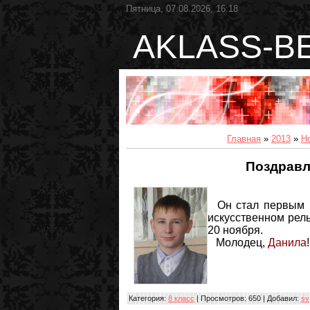
Пятница, 07.08.2026, 16:18
AKLASS-B
Главная
»
2013
»
Н
Поздравл
Он стал первым в
искусственном рель
20 ноября.
Молодец,
Данила
Категория
:
8 класс
|
Просмотров
: 650 |
Добавил
:
sv