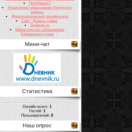
ПроОбраз27
Управление образования Амурского
района
Фразеологический калейдоскоп
Сайт "Дорога добра"
Дневник.ru
Министерство образования
Хабаровского края
Мини-чат
Статистика
Онлайн всего:
1
Гостей:
1
Пользователей:
0
Наш опрос