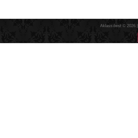
Aklass-best © 2026