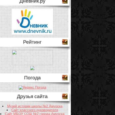
Дневник.ру
Рейтинг
Погода
Друзья сайта
Музей истории школы №2 Амурска
Сайт классного руководителя
Сайт МБОУ СОШ №2 города Амурска