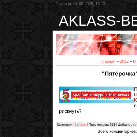
Пятница, 07.08.2026, 16:13
AKLASS-B
Главная
»
2012
»
М
"Пятёрочка"
П
Ю
в
рискнуть?
Категория
:
6 класс
|
Просмотров
: 591 |
Добавил
:
sv
Всего комментариев