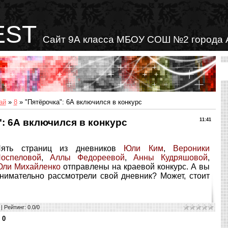
EST
Сайт 9А класса МБОУ СОШ №2 города 
ай
»
8
» "Пятёрочка": 6А включился в конкурс
: 6А включился в конкурс
11:41
Пять страниц из дневников
Юли Ким
,
Вероники
оспеловой
,
Аллы Федореевой
,
Анны Кудряшовой
,
ли Михайленко
отправлены на краевой конкурс. А вы
нимательно рассмотрели свой дневник? Может, стоит
|
Рейтинг
:
0.0
/
0
:
0