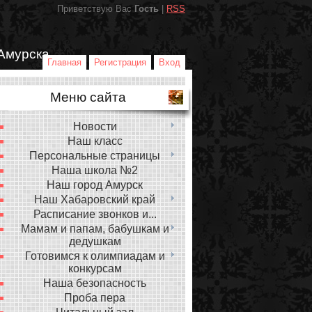
Приветствую Вас
Гость
|
RSS
Амурска
Главная
Регистрация
Вход
Меню сайта
Новости
Наш класс
Персональные страницы
Наша школа №2
Наш город Амурск
Наш Хабаровский край
Расписание звонков и...
Мамам и папам, бабушкам и
дедушкам
Готовимся к олимпиадам и
конкурсам
Наша безопасность
Проба пера