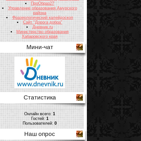
ПроОбраз27
Управление образования Амурского
района
Фразеологический калейдоскоп
Сайт "Дорога добра"
Дневник.ru
Министерство образования
Хабаровского края
Мини-чат
Статистика
Онлайн всего:
1
Гостей:
1
Пользователей:
0
Наш опрос