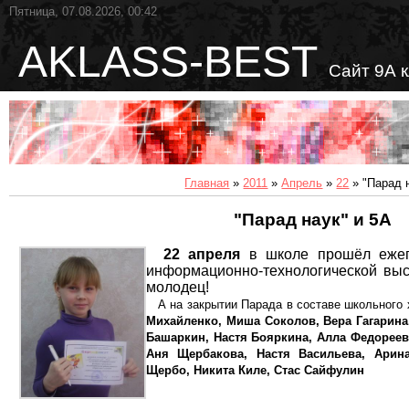
Пятница, 07.08.2026, 00:42
AKLASS-BEST
Сайт 9А 
Главная
»
2011
»
Апрель
»
22
» "Парад 
"Парад наук" и 5А
22 апреля
в школе прошёл еже
информационно-технологической вы
молодец!
А на закрытии Парада в составе школьного
Михайленко, Миша Соколов, Вера Гагарина
Башаркин, Настя Бояркина, Алла Федореев
Аня Щербакова, Настя Васильева, Арин
Щербо, Никита Киле, Стас Сайфулин