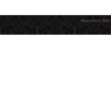
Aklass-best © 2026