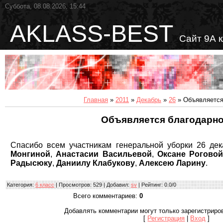
Суббота, 08.08.2026, 15:44
AKLASS-BEST
Сайт 9А 
Главная
»
2011
»
Декабрь
»
26
» Объявляется
Объявляется благодарн
Спасибо всем участникам генеральной уборки 26 де
Монгиной
,
Анастасии Васильевой
,
Оксане Рогово
Радысюку
,
Даниилу Клабукову
,
Алексею Ларину
.
Категория
:
6 класс
|
Просмотров
: 529 |
Добавил
:
sv
|
Рейтинг
:
0.0
/
0
Всего комментариев
:
0
Добавлять комментарии могут только зарегистриро
[
Регистрация
|
Вход
]