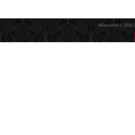
Aklass-best © 2026