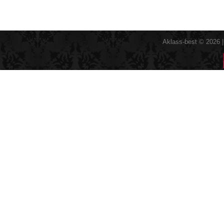
Aklass-best © 2026