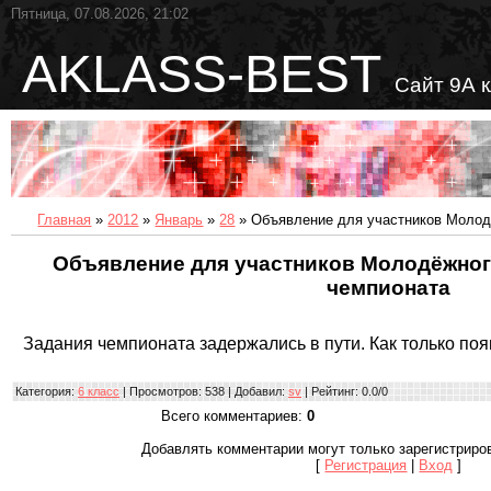
Пятница, 07.08.2026, 21:02
AKLASS-BEST
Сайт 9А 
Главная
»
2012
»
Январь
»
28
» Объявление для участников Молод
Объявление для участников Молодёжно
чемпионата
Задания чемпионата задержались в пути. Как только поя
Категория
:
6 класс
|
Просмотров
: 538 |
Добавил
:
sv
|
Рейтинг
:
0.0
/
0
Всего комментариев
:
0
Добавлять комментарии могут только зарегистриро
[
Регистрация
|
Вход
]